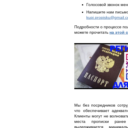
Голосовой звонок ме
Напишите нам письмо
kupi.propisku@gmail.
Подробности о процессе по
можете прочитать
на этой 
Мы без посредников сотру
что обеспечивает адекват
Клиенты могут не волновать
места прописки ранее
выдерживается минима