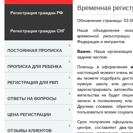
Временная регист
Регистрация граждан РФ
Обновление страницы: 03.0
Наше объединение
ока
Регистрация граждан СНГ
временной регистраци
Федерации и мигрантов.
ПОСТОЯННАЯ ПРОПИСКА
Важно.
Наша организация 
задним числом.
ПРОПИСКА ДЛЯ РЕБЕНКА
Помощь в оформлении
настоящий момент очень во
вы можете подобрать досто
РЕГИСТРАЦИЯ ДЛЯ РВП
нужную школу или дет.с
зарегистрировать автомоб
жительства не будет лишн
ОТВЕТЫ НА ВОПРОСЫ
записи в поликлинику или
Другими словами, обретен
пользоваться всеми социал
ЦЕНА РЕГИСТРАЦИИ
Срок получения
официаль
центре, составляет два-т
ОТЗЫВЫ КЛИЕНТОВ
процесс получения реги